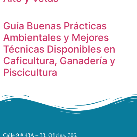
Guía Buenas Prácticas
Ambientales y Mejores
Técnicas Disponibles en
Caficultura, Ganadería y
Piscicultura
Calle 9 # 43A – 33, Oficina. 306.