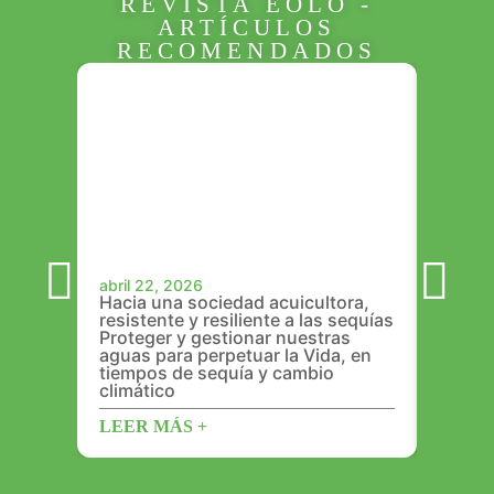
REVISTA ÉOLO -
ARTÍCULOS
RECOMENDADOS
abril 22, 2026
abril 1
Hacia una sociedad acuicultora,
REDD+ 
resistente y resiliente a las sequías
confl
Proteger y gestionar nuestras
étnica
aguas para perpetuar la Vida, en
tiempos de sequía y cambio
LEER 
climático
LEER MÁS +