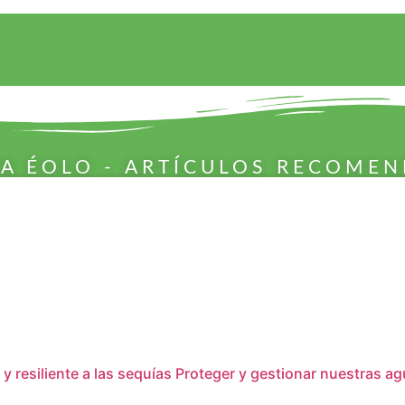
TA ÉOLO - ARTÍCULOS RECOME
 y resiliente a las sequías Proteger y gestionar nuestras a