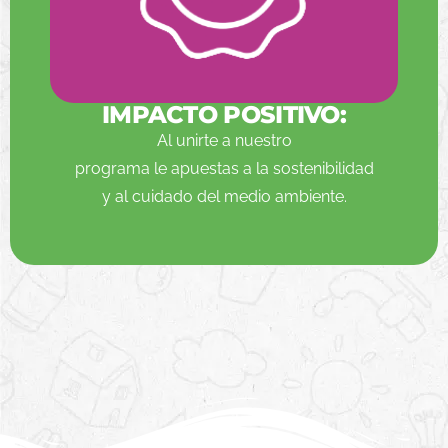
IMPACTO POSITIVO:
Al unirte a nuestro
programa le apuestas a la sostenibilidad
y al cuidado del medio ambiente.