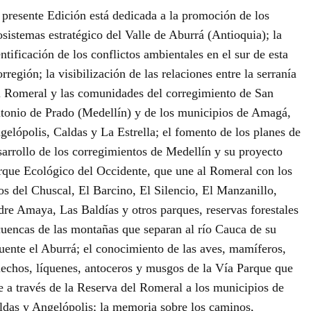
 presente Edición está dedicada a la promoción de los
osistemas estratégico del Valle de Aburrá (Antioquia); la
ntificación de los conflictos ambientales en el sur de esta
rregión; la visibilización de las relaciones entre la serranía
l Romeral y las comunidades del corregimiento de San
tonio de Prado (Medellín) y de los municipios de Amagá,
gelópolis, Caldas y La Estrella; el fomento de los planes de
sarrollo de los corregimientos de Medellín y su proyecto
rque Ecológico del Occidente, que une al Romeral con los
tos del Chuscal, El Barcino, El Silencio, El Manzanillo,
dre Amaya, Las Baldías y otros parques, reservas forestales
cuencas de las montañas que separan al río Cauca de su
luente el Aburrá; el conocimiento de las aves, mamíferos,
lechos, líquenes, antoceros y musgos de la Vía Parque que
e a través de la Reserva del Romeral a los municipios de
ldas y Angelópolis; la memoria sobre los caminos,