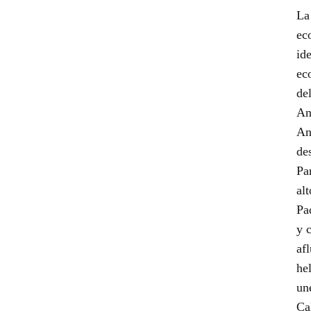
La
ec
ide
eco
de
An
An
de
Pa
al
Pa
y 
af
he
un
Ca