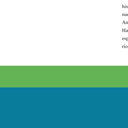
hi
nu
An
Ha
es
rí